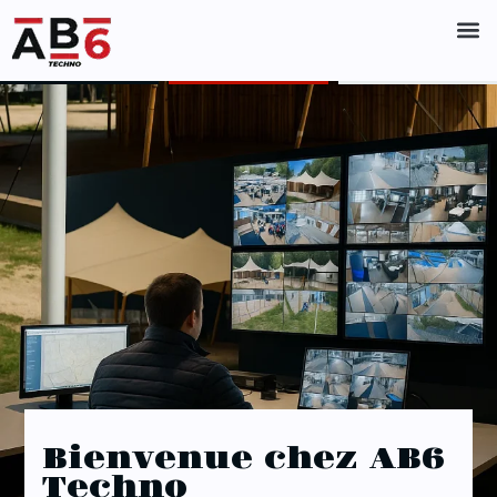
Accueil
Nos
solutions
À propos
Contact
Bienvenue chez AB6
Techno