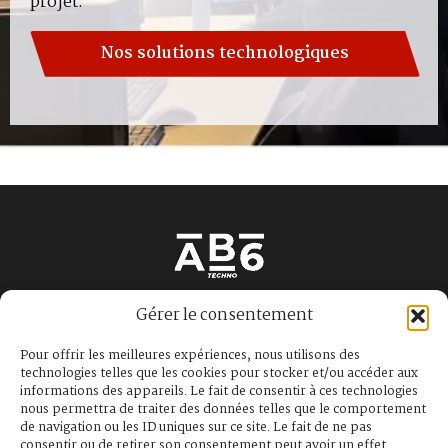
projet.
Nos solutions technologiques
8 allée des érables
Gérer le consentement
69200 Vénissieux
Pour offrir les meilleures expériences, nous utilisons des
04 78 38 23 05
technologies telles que les cookies pour stocker et/ou accéder aux
informations des appareils. Le fait de consentir à ces technologies
contact@ab6.tech
nous permettra de traiter des données telles que le comportement
de navigation ou les ID uniques sur ce site. Le fait de ne pas
Plan du site
consentir ou de retirer son consentement peut avoir un effet